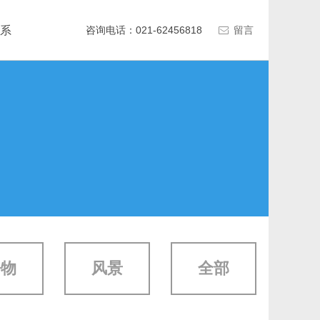
系
咨询电话：021-62456818
留言
ꂘ
静物
风景
全部