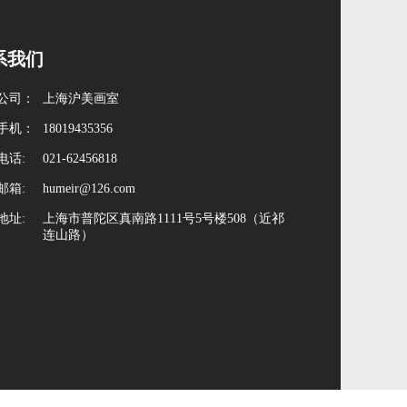
系我们
公司：
上海沪美画室
手机：
18019435356
电话:
021-62456818
邮箱:
humeir@126.com
地址:
上海市普陀区真南路1111号5号楼508（近祁
连山路）