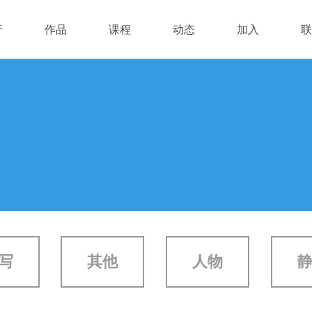
于
作品
课程
动态
加入
联
写
其他
人物